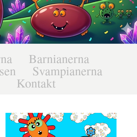
rna
Barnianerna
sen
Svampianerna
Kontakt