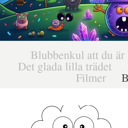
Blubbenkul att du är 
Det glada lilla trädet
Filmer
B