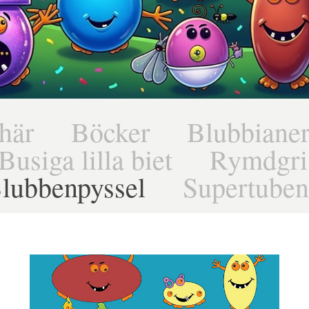
här
Böcker
Blubbiane
Busiga lilla biet
Rymdgri
lubbenpyssel
Supertuben